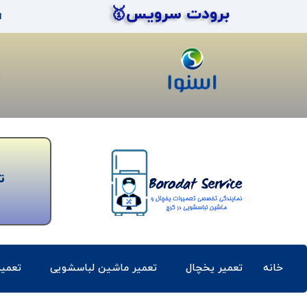
برودت سرویس🥇
ا
ت
خانه
تعمیر یخچال
تعمیر ماشین لباسشویی
تعمی