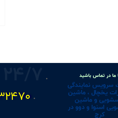
24/7
 ما در تماس باشید
 سرویس نمایندگی
ات یخچال ، ماشین
۳۲۴۷۰
سشویی و ماشین
یی اسنوا و دوو در
کرج