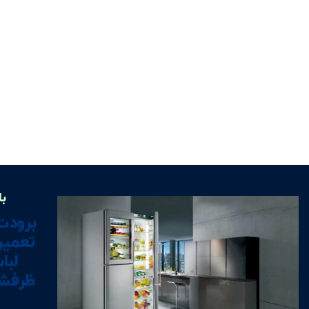
با
برودت
تعمیر
لبا
ظرفشو