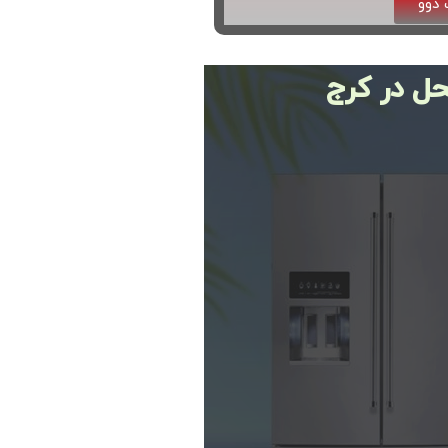
دوو
حل در کرج