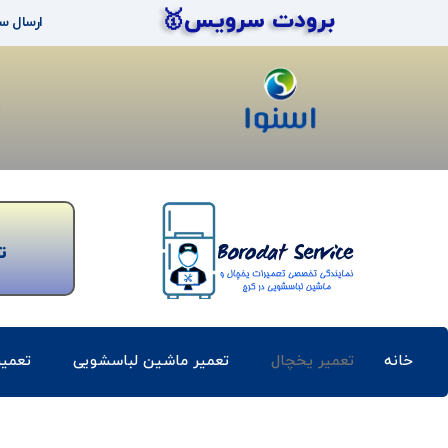
برودت سرویس🥇
ارسال س
ت
خانه
تعمیر یخچال
تعمیر ماشین لباسشویی
تعمی