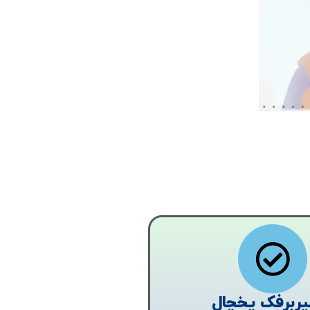
یربرفک یخچال