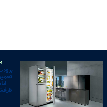
با
برودت
تعمیر
لبا
ظرفشو