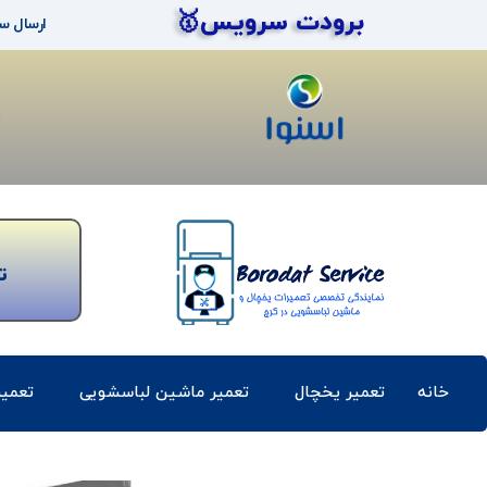
برودت سرویس🥇
ارسال س
ت
خانه
تعمیر یخچال
تعمیر ماشین لباسشویی
تعمی